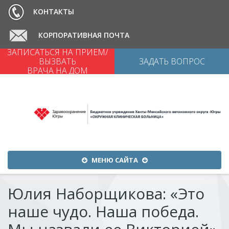
КОНТАКТЫ
КОРПОРАТИВНАЯ ПОЧТА
ЗАПИСАТЬСЯ НА ПРИЕМ/
ВЕРСИЯ ДЛЯ СЛАБОВИДЯЩИХ
ВЫЗВАТЬ
ЗАДАТЬ ВОПРОС
ВРАЧА НА ДОМ
Меню
МЕНЮ САЙТА
сайта
Юлия Наборщикова: «Это
наше чудо. Наша победа.