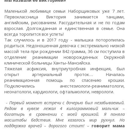
Мы назвали ее Викторией»
Маленькой любимице семьи Наборщиковых уже 7 лет.
Первоклассница Виктория занимается танцами,
английским, рисованием. Рассудительная и не по годам
взрослая. Долгожданная и единственная в семье. Она
всегда торопится все успеть!
Так случилось и в 2017 году - малышка поторопилась
родиться. Недоношенная девочка с экстремально низкой
массой тела при рождении 842 грамма, 36 см поступила в
отделение реанимации новорожденных Окружной
клинической больницы Ханты-Мансийска.
Тяжелая асфиксия, внутриутробная инфекция, был
открыт артериальный проток…. Началась
реанимационная помощь по спасению крошки.
Подключились анестезиологи-реаниматологи,
неонатологи, кардиологи, офтальмологи, неврологи.
- Первый момент встречи с дочерью был незабываемый.
Рядом в кувезе лежал 4 килограммовый мальчик –
богатырь в сравнении с моей крошкой. Я поняла
масштабы бедствия. Мне казалось мир рухнул. Но
поддержка врачей – дорогого стоит!
–
говорит мама