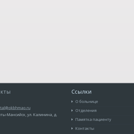
акты
Ссылки
О больнице
ital@okbhmao.ru
Отделения
нты-Мансийск, ул. Калинина, д.
Памятка пациенту
Контакты