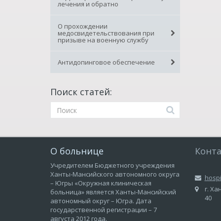
лечения и обратно
О прохождении
медосвидетельствования при
призыве на военную службу
Антидопинговое обеспечение
Поиск статей:
О больнице
Конт
Учредителем Бюджетного учреждения
Ханты-Мансийского автономного округа
hosp
– Югры «Окружная клиническая
г. Ха
больница» является Ханты-Мансийский
40
автономный округ – Югра. Дата
государственной регистрации – 7
августа 2012 года.