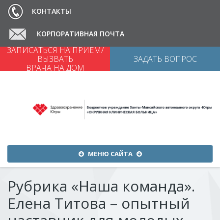
КОНТАКТЫ
КОРПОРАТИВНАЯ ПОЧТА
ЗАПИСАТЬСЯ НА ПРИЕМ/
ВЕРСИЯ ДЛЯ СЛАБОВИДЯЩИХ
ВЫЗВАТЬ
ЗАДАТЬ ВОПРОС
ВРАЧА НА ДОМ
Меню
МЕНЮ САЙТА
сайта
Рубрика «Наша команда».
Елена Титова – опытный